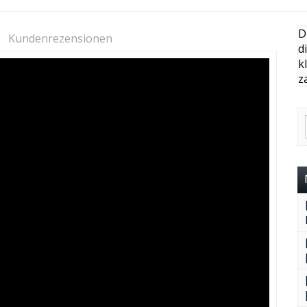
D
Kundenrezensionen
d
k
z