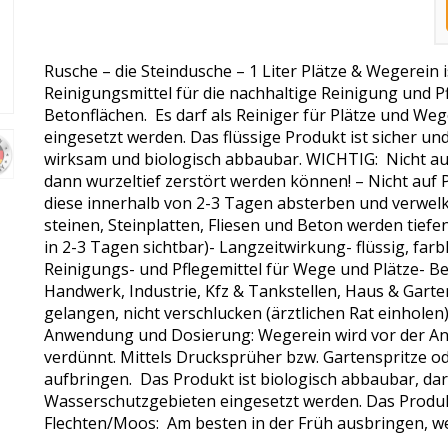
Rusche – die Steindusche – 1 Liter Plätze & Wegerein i
Reinigungsmittel für die nachhaltige Reinigung und Pf
Betonflächen. Es darf als Reiniger für Plätze und W
eingesetzt werden. Das flüssige Produkt ist sicher un
wirksam und biologisch abbaubar. WICHTIG: Nicht auf
dann wurzeltief zerstört werden können! – Nicht auf 
diese innerhalb von 2-3 Tagen absterben und verwelke
steinen, Steinplatten, Fliesen und Beton werden tie
in 2-3 Tagen sichtbar)- Langzeitwirkung- flüssig, fa
Reinigungs- und Pflegemittel für Wege und Plätze- 
Handwerk, Industrie, Kfz & Tankstellen, Haus & Garten
gelangen, nicht verschlucken (ärztlichen Rat einholen
Anwendung und Dosierung: Wegerein wird vor der Anw
verdünnt. Mittels Drucksprüher bzw. Gartenspritze od
aufbringen. Das Produkt ist biologisch abbaubar, darf
Wasserschutzgebieten eingesetzt werden. Das Produkt 
Flechten/Moos: Am besten in der Früh ausbringen, w