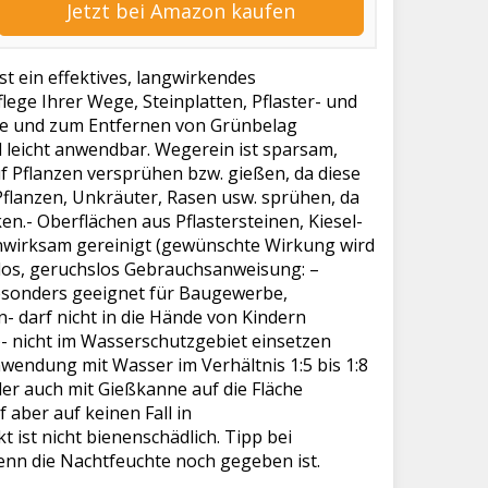
Jetzt bei Amazon kaufen
st ein effektives, langwirkendes
lege Ihrer Wege, Steinplatten, Pflaster- und
ege und zum Entfernen von Grünbelag
d leicht anwendbar. Wegerein ist sparsam,
 Pflanzen versprühen bzw. gießen, da diese
Pflanzen, Unkräuter, Rasen usw. sprühen, da
n.- Oberflächen aus Pflastersteinen, Kiesel-
fenwirksam gereinigt (gewünschte Wirkung wird
rblos, geruchslos Gebrauchsanweisung: –
Besonders geeignet für Baugewerbe,
- darf nicht in die Hände von Kindern
)- nicht im Wasserschutzgebiet einsetzen
endung mit Wasser im Verhältnis 1:5 bis 1:8
er auch mit Gießkanne auf die Fläche
 aber auf keinen Fall in
ist nicht bienenschädlich. Tipp bei
enn die Nachtfeuchte noch gegeben ist.