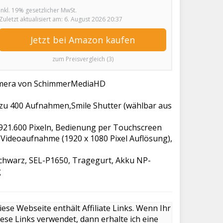
inkl. 19% gesetzlicher MwSt.
Zuletzt aktualisiert am: 6. August 2026 20:37
Jetzt bei Amazon kaufen
zum Preisvergleich (3)
Kamera von SchimmerMediaHD
s zu 400 Aufnahmen,Smile Shutter (wählbar aus
 921.600 Pixeln, Bedienung per Touchscreen
HD Videoaufnahme (1920 x 1080 Pixel Auflösung),
chwarz, SEL-P1650, Tragegurt, Akku NP-
g
iese Webseite enthält Affiliate Links. Wenn Ihr
iese Links verwendet, dann erhalte ich eine