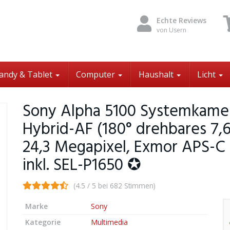
Echte Reviews
von Usern
andy & Tablet
Computer
Haushalt
Licht
Sony Alpha 5100 Systemkamer
Hybrid-AF (180° drehbares 7,6
24,3 Megapixel, Exmor APS-C 
inkl. SEL-P1650 ✪
(4.5 / 5 bei 682 Stimmen)
Marke
Sony
Kategorie
Multimedia