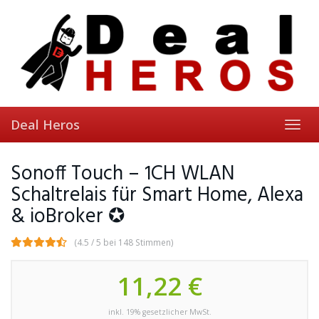
Skip
to
main
content
Deal Heros
Toggl
navig
Sonoff Touch – 1CH WLAN
Schaltrelais für Smart Home, Alexa
& ioBroker ✪
(4.5 / 5 bei 148 Stimmen)
11,22 €
inkl. 19% gesetzlicher MwSt.