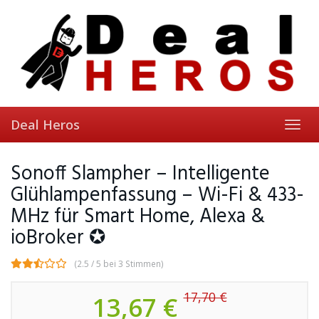
Skip
to
main
content
Deal Heros
Toggl
navig
Sonoff Slampher – Intelligente
Glühlampenfassung – Wi-Fi & 433-
MHz für Smart Home, Alexa &
ioBroker ✪
(2.5 / 5 bei 3 Stimmen)
17,70 €
13,67 €