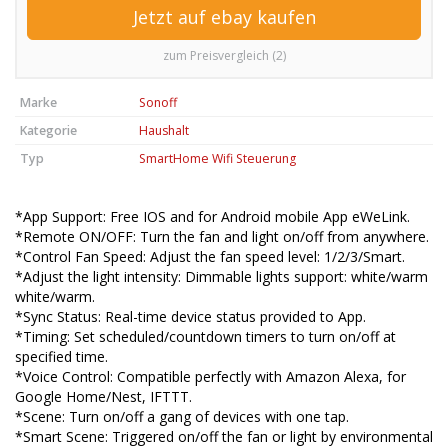
Jetzt auf ebay kaufen
zum Preisvergleich (2)
Marke
Sonoff
Kategorie
Haushalt
Typ
SmartHome Wifi Steuerung
*App Support: Free IOS and for Android mobile App eWeLink.
*Remote ON/OFF: Turn the fan and light on/off from anywhere.
*Control Fan Speed: Adjust the fan speed level: 1/2/3/Smart.
*Adjust the light intensity: Dimmable lights support: white/warm
white/warm.
*Sync Status: Real-time device status provided to App.
*Timing: Set scheduled/countdown timers to turn on/off at
specified time.
*Voice Control: Compatible perfectly with Amazon Alexa, for
Google Home/Nest, IFTTT.
*Scene: Turn on/off a gang of devices with one tap.
*Smart Scene: Triggered on/off the fan or light by environmental