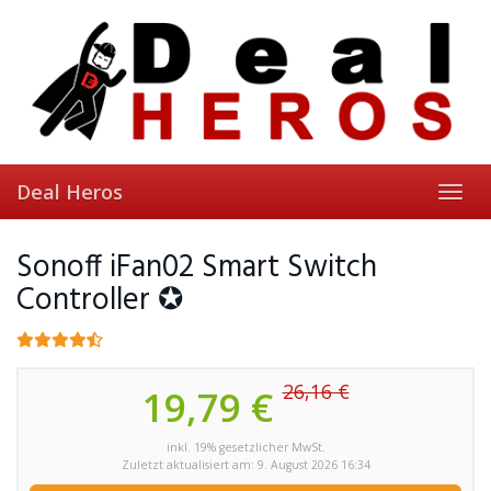
Skip
to
main
content
Deal Heros
Toggl
navig
Sonoff iFan02 Smart Switch
Controller ✪
26,16 €
19,79 €
inkl. 19% gesetzlicher MwSt.
Zuletzt aktualisiert am: 9. August 2026 16:34