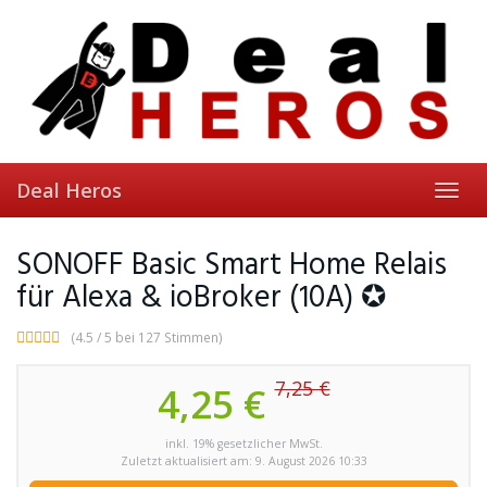
Skip
to
main
content
Deal Heros
Toggl
navig
SONOFF Basic Smart Home Relais
für Alexa & ioBroker (10A) ✪
(4.5 / 5 bei 127 Stimmen)
7,25 €
4,25 €
inkl. 19% gesetzlicher MwSt.
Zuletzt aktualisiert am: 9. August 2026 10:33