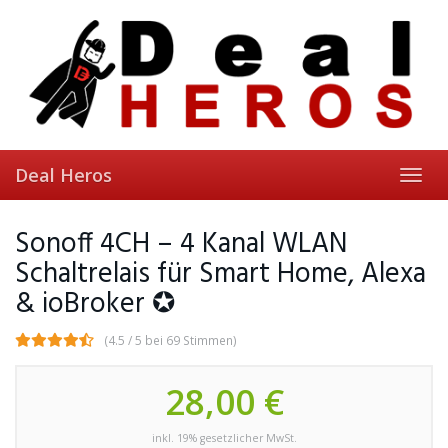
Skip
to
main
content
Deal Heros
Toggl
navig
Sonoff 4CH – 4 Kanal WLAN
Schaltrelais für Smart Home, Alexa
& ioBroker ✪
(4.5 / 5 bei 69 Stimmen)
28,00 €
inkl. 19% gesetzlicher MwSt.