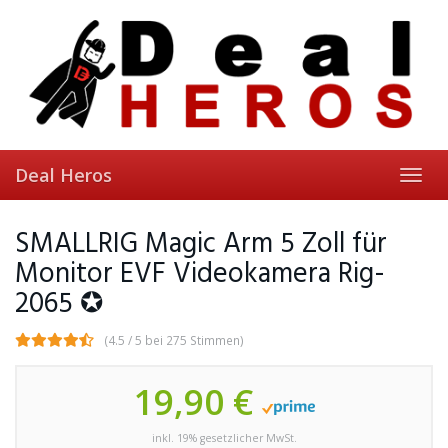
Skip
to
main
content
Deal Heros
Toggl
navig
SMALLRIG Magic Arm 5 Zoll für
Monitor EVF Videokamera Rig-
2065 ✪
(4.5 / 5 bei 275 Stimmen)
19,90 €
inkl. 19% gesetzlicher MwSt.