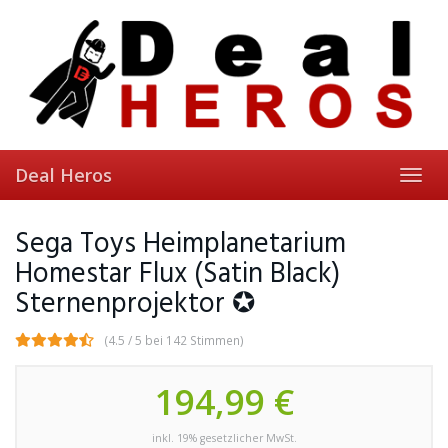
Skip
to
main
content
Deal Heros
Toggl
navig
Sega Toys Heimplanetarium
Homestar Flux (Satin Black)
Sternenprojektor ✪
(4.5 / 5 bei 142 Stimmen)
194,99 €
inkl. 19% gesetzlicher MwSt.