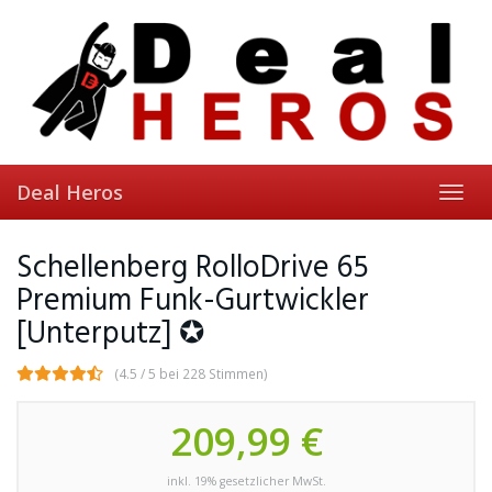
Skip
to
main
content
Deal Heros
Toggl
navig
Schellenberg RolloDrive 65
Premium Funk-Gurtwickler
[Unterputz] ✪
(4.5 / 5 bei 228 Stimmen)
209,99 €
inkl. 19% gesetzlicher MwSt.