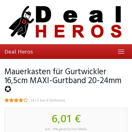
Skip
to
main
content
Deal Heros
Toggl
navig
Mauerkasten für Gurtwickler
16,5cm MAXI-Gurtband 20-24mm
✪
(4 / 5 bei 4 Stimmen)
6,01 €
inkl. 19% gesetzlicher MwSt.