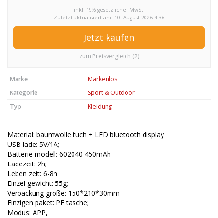
inkl. 19% gesetzlicher MwSt.
Zuletzt aktualisiert am: 10. August 2026 4:36
Jetzt kaufen
zum Preisvergleich (2)
Marke
Markenlos
Kategorie
Sport & Outdoor
Typ
Kleidung
Material: baumwolle tuch + LED bluetooth display
USB lade: 5V/1A;
Batterie modell: 602040 450mAh
Ladezeit: 2h;
Leben zeit: 6-8h
Einzel gewicht: 55g;
Verpackung größe: 150*210*30mm
Einzigen paket: PE tasche;
Modus: APP,