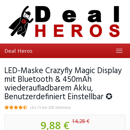
Skip
to
main
content
Deal Heros
Toggl
navig
LED-Maske Crazyfly Magic Display
mit Bluetooth & 450mAh
wiederaufladbarem Akku,
Benutzerdefiniert Einstellbar ✪
(4.5 / 5 bei 205 Stimmen)
14,28 €
9,88 €