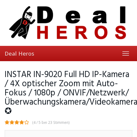
Skip
to
main
content
Deal Heros
Toggl
navig
INSTAR IN-9020 Full HD IP-Kamera
/ 4X optischer Zoom mit Auto-
Fokus / 1080p / ONVIF/Netzwerk/
Überwachungskamera/Videokamera/
✪
(4 / 5 bei 23 Stimmen)