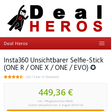
Skip
to
main
content
Deal Heros
Toggl
navig
Insta360 Unsichtbarer Selfie-Stick
(ONE R / ONE X / ONE / EVO) ✪
(4.5 / 5 bei 15 Stimmen)
449,36 €
inkl. 19% gesetzlicher MwSt.
Zuletzt aktualisiert am: 6. August 2026 9:34