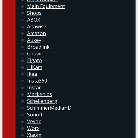
Mein Equipment
Shops
ABOX
Alfawise
Amazon
Aukey
Broadlink
Chuwi
Elgato
HiKam
Ikea
Insta360
Instar
Markenlos
Schellenberg
SchimmerMediaHD
Sonoff
Vevor
Worx
Xiaomi