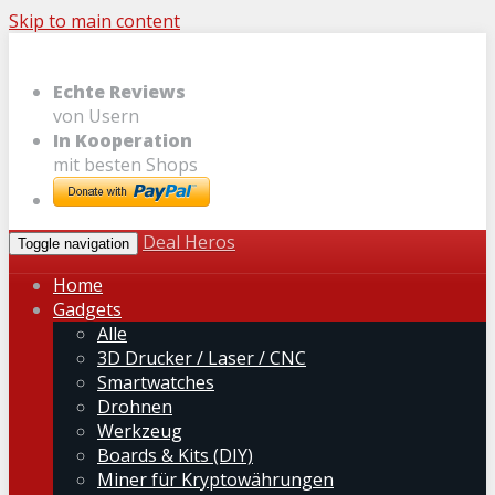
Skip to main content
Echte Reviews
von Usern
In Kooperation
mit besten Shops
Deal Heros
Toggle navigation
Home
Gadgets
Alle
3D Drucker / Laser / CNC
Smartwatches
Drohnen
Werkzeug
Boards & Kits (DIY)
Miner für Kryptowährungen