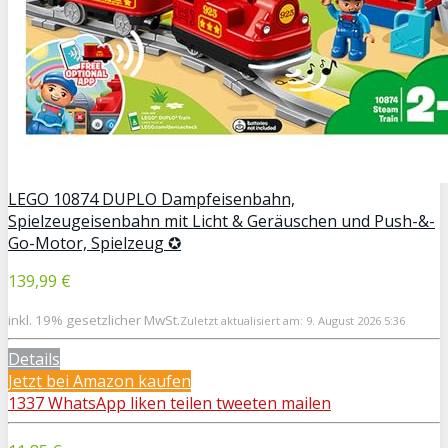
LEGO 10874 DUPLO Dampfeisenbahn,
Spielzeugeisenbahn mit Licht & Geräuschen und Push-&-
Go-Motor, Spielzeug ✪
139,99 €
inkl. 19% gesetzlicher MwSt.
Zuletzt aktualisiert am: 9. August 2026 5:36
Details
Jetzt bei Amazon kaufen
1337
WhatsApp
liken
teilen
tweeten
mailen