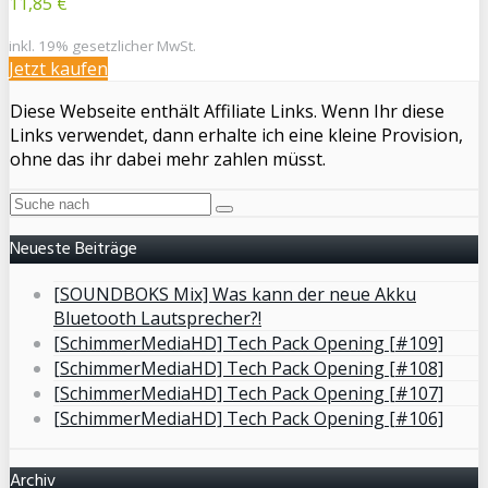
11,85 €
inkl. 19% gesetzlicher MwSt.
Jetzt kaufen
Diese Webseite enthält Affiliate Links. Wenn Ihr diese
Links verwendet, dann erhalte ich eine kleine Provision,
ohne das ihr dabei mehr zahlen müsst.
Neueste Beiträge
[SOUNDBOKS Mix] Was kann der neue Akku
Bluetooth Lautsprecher?!
[SchimmerMediaHD] Tech Pack Opening [#109]
[SchimmerMediaHD] Tech Pack Opening [#108]
[SchimmerMediaHD] Tech Pack Opening [#107]
[SchimmerMediaHD] Tech Pack Opening [#106]
Archiv