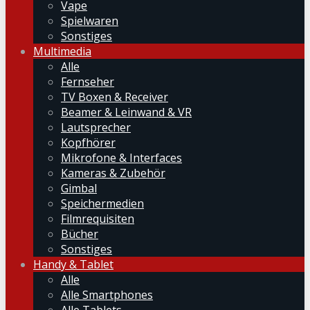
Vape
Spielwaren
Sonstiges
Multimedia
Alle
Fernseher
TV Boxen & Receiver
Beamer & Leinwand & VR
Lautsprecher
Kopfhörer
Mikrofone & Interfaces
Kameras & Zubehör
Gimbal
Speichermedien
Filmrequisiten
Bücher
Sonstiges
Handy & Tablet
Alle
Alle Smartphones