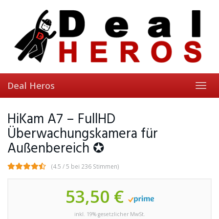
Skip
to
main
content
Deal Heros
Toggl
navig
HiKam A7 – FullHD
Überwachungskamera für
Außenbereich ✪
(4.5 / 5 bei 236 Stimmen)
53,50 €
inkl. 19% gesetzlicher MwSt.