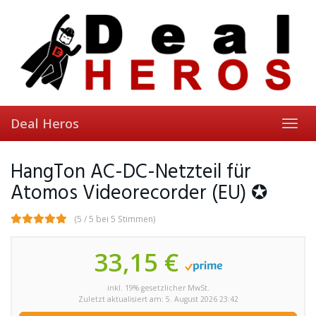
Skip
to
main
content
Deal Heros
Toggl
navig
HangTon AC-DC-Netzteil für
Atomos Videorecorder (EU) ✪
(5 / 5 bei 5 Stimmen)
33,15 €
inkl. 19% gesetzlicher MwSt.
Zuletzt aktualisiert am: 5. August 2026 23:42