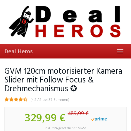
Skip
to
main
content
Deal Heros
Toggl
navig
GVM 120cm motorisierter Kamera
Slider mit Follow Focus &
Drehmechanismus ✪
(4.5 / 5 bei 37 Stimmen)
489,99 €
329,99 €
inkl. 19% gesetzlicher MwSt.