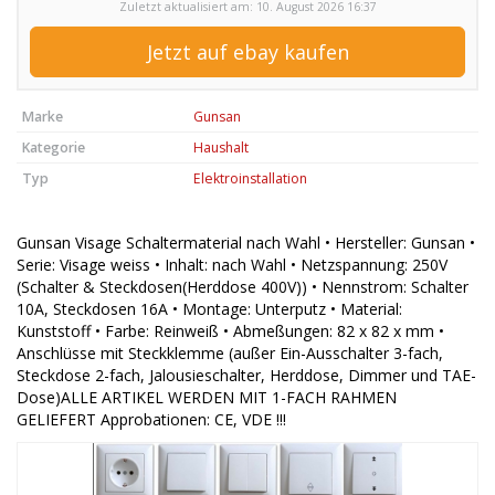
Zuletzt aktualisiert am: 10. August 2026 16:37
Jetzt auf ebay kaufen
Marke
Gunsan
Kategorie
Haushalt
Typ
Elektroinstallation
Gunsan Visage Schaltermaterial nach Wahl • Hersteller: Gunsan •
Serie: Visage weiss • Inhalt: nach Wahl • Netzspannung: 250V
(Schalter & Steckdosen(Herddose 400V)) • Nennstrom: Schalter
10A, Steckdosen 16A • Montage: Unterputz • Material:
Kunststoff • Farbe: Reinweiß • Abmeßungen: 82 x 82 x mm •
Anschlüsse mit Steckklemme (außer Ein-Ausschalter 3-fach,
Steckdose 2-fach, Jalousieschalter, Herddose, Dimmer und TAE-
Dose)ALLE ARTIKEL WERDEN MIT 1-FACH RAHMEN
GELIEFERT Approbationen: CE, VDE !!!