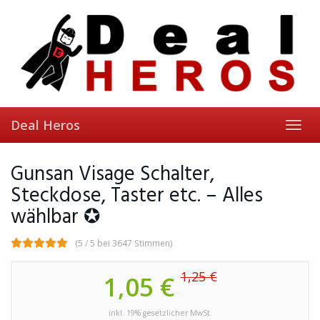
Skip
to
main
content
Deal Heros
Toggl
navig
Gunsan Visage Schalter,
Steckdose, Taster etc. – Alles
wählbar ✪
(5 / 5 bei 3647 Stimmen)
1,25 €
1,05 €
inkl. 19% gesetzlicher MwSt.