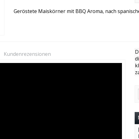
Geröstete Maiskörner mit BBQ Aroma, nach spanische
D
Kundenrezensionen
d
k
z