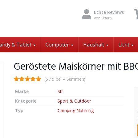
Echte Reviews
von Usern
andy & Tablet
Computer
Haushalt
Licht
Geröstete Maiskörner mit B
(5 / 5 bei 4 Stimmen)
Marke
Sti
Kategorie
Sport & Outdoor
Typ
Camping Nahrung