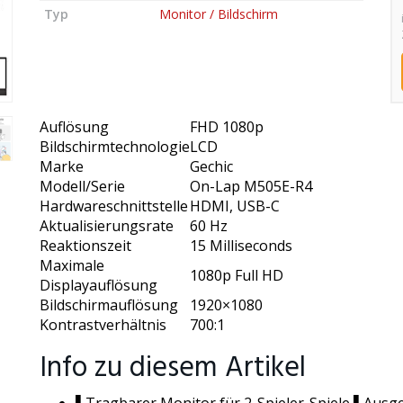
Typ
Monitor / Bildschirm
Auflösung
FHD 1080p
Bildschirmtechnologie
LCD
Marke
Gechic
Modell/Serie
On-Lap M505E-R4
Hardwareschnittstelle
HDMI, USB-C
Aktualisierungsrate
60 Hz
Reaktionszeit
15 Milliseconds
Maximale
1080p Full HD
Displayauflösung
Bildschirmauflösung
1920×1080
Kontrastverhältnis
700:1
Info zu diesem Artikel