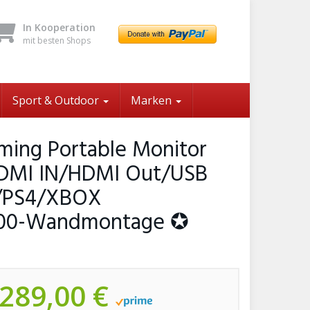
In Kooperation
mit besten Shops
Sport & Outdoor
Marken
ming Portable Monitor
 HDMI IN/HDMI Out/USB
h/PS4/XBOX
100-Wandmontage ✪
289,00 €