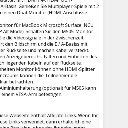
estattet mit HDMI IN-, HDMI OUT-
A-Basis. Genießen Sie Multiplayer-Spiele mit 2
nd einen Dual-Monitor (HDMI-Anschlüsse
onitor für MacBook Microsoft Surface, NCU
P Alt Mode). Schalten Sie den M505-Monitor
e die Videosignale in der Zwischenzeit.
 den Bildschirm und die E / A-Basiss mit
 der Rückseite und machen Kabel versteckt.
en Anzeigebereichs. Falten und Einbetten des
ch liegenden Kabeln auf der Rückseite.
nheiten Monitor können ohne HDMI-Splitter
renzraums können die Teilnehmer die
klar betrachten.
Aiminiumhalterung (optional) für M505 kann
 einem VESA-Arm befestigen.
iese Webseite enthält Affiliate Links. Wenn Ihr
iese Links verwendet, dann erhalte ich eine