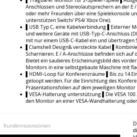
▌Tragbarer Monitor für 2-Spieler-Spiele ▌Ausg
Anschlüssen und Stereolautsprechern an der E / 
oder mehr Freunden über eine Spielekonsole u
unterstützen Switch/ PS4/ Xbox One).
▌USB Typ C, eine Kabelverbindung ▌Externer M
und weitere Geräte mit USB-Typ-C-Anschluss (D
mit nur einem USB-C-Kabel ein und übertragen Si
▌Clamshell Design& versteckte Kabel ▌Kombiniert
Scharnieren. E / A-Anschlüsse befinden sich auf
Bietet ein sauberes Erscheinungsbild des vorder
Monitors in eine selbstgebaute Maschine mit fla
▌HDMI-Loop für Konferenzräume ▌Bis zu 14 Ei
geloopt werden. Für die Einrichtung des Konfe
Präsentationsfolien auf dem jeweiligen Monitor 
▌VESA-Halterung unterstützung ▌Die VESA 100 
den Monitor an einer VESA-Wandhalterung oder
D
Kundenrezensionen
d