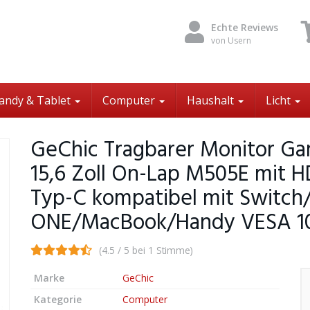
Echte Reviews
von Usern
andy & Tablet
Computer
Haushalt
Licht
GeChic Tragbarer Monitor Ga
15,6 Zoll On-Lap M505E mit
Typ-C kompatibel mit Switc
ONE/MacBook/Handy VESA 
(4.5 / 5 bei 1 Stimme)
Marke
GeChic
Kategorie
Computer