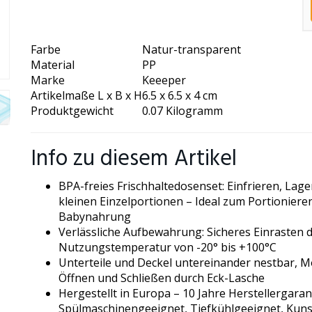
Farbe
Natur-transparent
Material
PP
Marke
Keeeper
Artikelmaße L x B x H
6.5 x 6.5 x 4 cm
Produktgewicht
0.07 Kilogramm
Info zu diesem Artikel
BPA-freies Frischhaltedosenset: Einfrieren, Lag
kleinen Einzelportionen – Ideal zum Portioniere
Babynahrung
Verlässliche Aufbewahrung: Sicheres Einrasten 
Nutzungstemperatur von -20° bis +100°C
Unterteile und Deckel untereinander nestbar, Mo
Öffnen und Schließen durch Eck-Lasche
Hergestellt in Europa – 10 Jahre Herstellergaran
Spülmaschinengeeignet, Tiefkühlgeeignet, Kuns