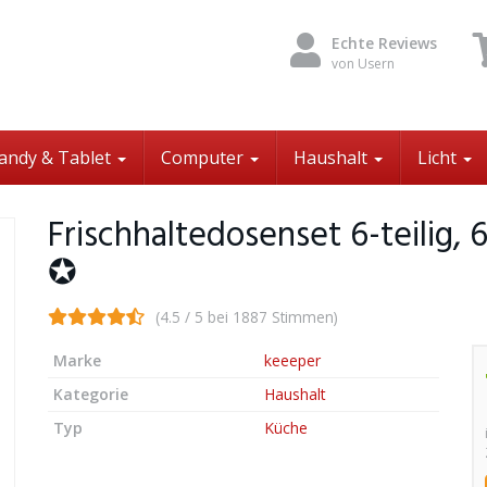
Echte Reviews
von Usern
andy & Tablet
Computer
Haushalt
Licht
Frischhaltedosenset 6-teilig, 6
✪
(4.5 / 5 bei 1887 Stimmen)
Marke
keeeper
Kategorie
Haushalt
Typ
Küche