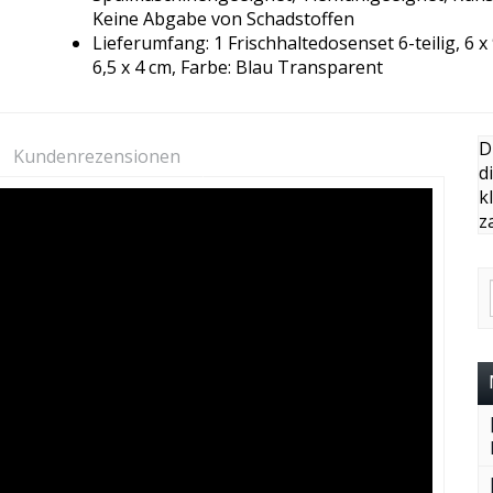
Keine Abgabe von Schadstoffen
Lieferumfang: 1 Frischhaltedosenset 6-teilig, 6 x
6,5 x 4 cm, Farbe: Blau Transparent
D
Kundenrezensionen
d
k
z