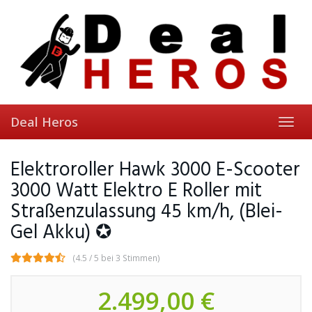
Skip
to
main
content
Deal Heros
Toggl
navig
Elektroroller Hawk 3000 E-Scooter
3000 Watt Elektro E Roller mit
Straßenzulassung 45 km/h, (Blei-
Gel Akku) ✪
(4.5 / 5 bei 3 Stimmen)
2.499,00 €