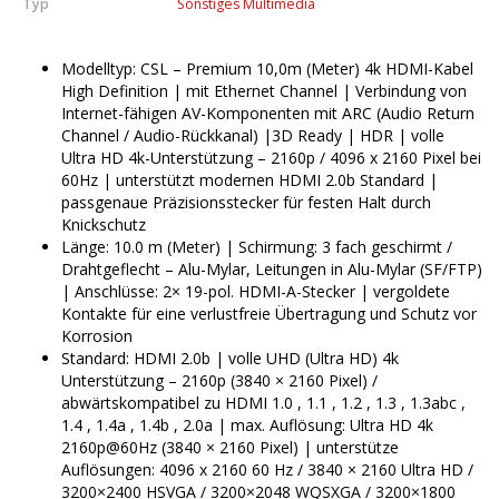
Typ
Sonstiges Multimedia
Modelltyp: CSL – Premium 10,0m (Meter) 4k HDMI-Kabel
High Definition | mit Ethernet Channel | Verbindung von
Internet-fähigen AV-Komponenten mit ARC (Audio Return
Channel / Audio-Rückkanal) |3D Ready | HDR | volle
Ultra HD 4k-Unterstützung – 2160p / 4096 x 2160 Pixel bei
60Hz | unterstützt modernen HDMI 2.0b Standard |
passgenaue Präzisionsstecker für festen Halt durch
Knickschutz
Länge: 10.0 m (Meter) | Schirmung: 3 fach geschirmt /
Drahtgeflecht – Alu-Mylar, Leitungen in Alu-Mylar (SF/FTP)
| Anschlüsse: 2× 19-pol. HDMI-A-Stecker | vergoldete
Kontakte für eine verlustfreie Übertragung und Schutz vor
Korrosion
Standard: HDMI 2.0b | volle UHD (Ultra HD) 4k
Unterstützung – 2160p (3840 × 2160 Pixel) /
abwärtskompatibel zu HDMI 1.0 , 1.1 , 1.2 , 1.3 , 1.3abc ,
1.4 , 1.4a , 1.4b , 2.0a | max. Auflösung: Ultra HD 4k
2160p@60Hz (3840 × 2160 Pixel) | unterstütze
Auflösungen: 4096 x 2160 60 Hz / 3840 × 2160 Ultra HD /
3200×2400 HSVGA / 3200×2048 WQSXGA / 3200×1800