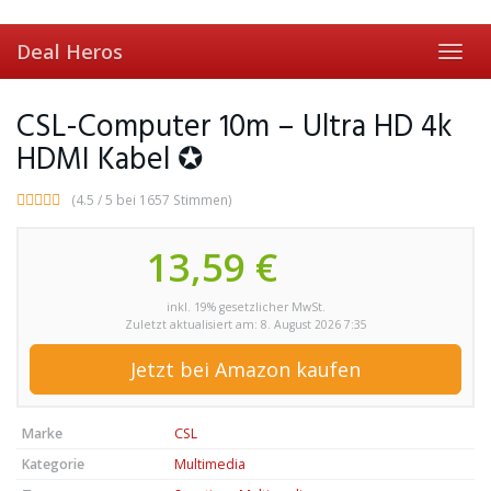
Skip
to
Deal Heros
main
Toggl
content
navig
CSL-Computer 10m – Ultra HD 4k
HDMI Kabel ✪
(4.5 / 5 bei 1657 Stimmen)
13,59 €
inkl. 19% gesetzlicher MwSt.
Zuletzt aktualisiert am: 8. August 2026 7:35
Jetzt bei Amazon kaufen
Marke
CSL
Kategorie
Multimedia