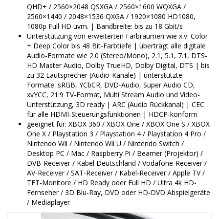
QHD+ / 2560×2048 QSXGA / 2560×1600 WQXGA /
2560×1440 / 2048×1536 QXGA / 1920×1080 HD1080,
1080p Full HD uvm. | Bandbreite: bis zu 18 Gbit/s
Unterstützung von erweiterten Farbräumen wie x.v. Color
+ Deep Color bis 48 Bit-Farbtiefe | überträgt alle digitale
Audio-Formate wie 2.0 (Stereo/Mono), 2.1, 5.1, 7.1, DTS-
HD Master Audio, Dolby TrueHD, Dolby Digital, DTS | bis
zu 32 Lautsprecher (Audio-Kanäle) | unterstützte
Formate: sRGB, YCbCR, DVD-Audio, Super Audio CD,
xvYCC, 21:9 TV-Format, Multi Stream Audio und Video-
Unterstützung, 3D ready | ARC (Audio Rückkanal) | CEC
für alle HDMI-Steuerungsfunktionen | HDCP-konform
geeignet für: XBOX 360 / XBOX One / XBOX One S / XBOX
One X / Playstation 3 / Playstation 4 / Playstation 4 Pro /
Nintendo Wii / Nintendo Wii U / Nintendo Switch /
Desktop PC / Mac / Raspberry Pi / Beamer (Projektor) /
DVB-Receiver / Kabel Deutschland / Vodafone-Receiver /
AV-Receiver / SAT-Receiver / Kabel-Receiver / Apple TV /
TFT-Monitore / HD Ready oder Full HD / Ultra 4k HD-
Fernseher / 3D Blu-Ray, DVD oder HD-DVD Abspielgeräte
/ Mediaplayer