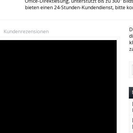
Office-Direktlesung, unterstützt bis zu 300″ Bil
bieten einen 24-Stunden-Kundendienst, bitte ko
D
Kundenrezensionen
d
k
z