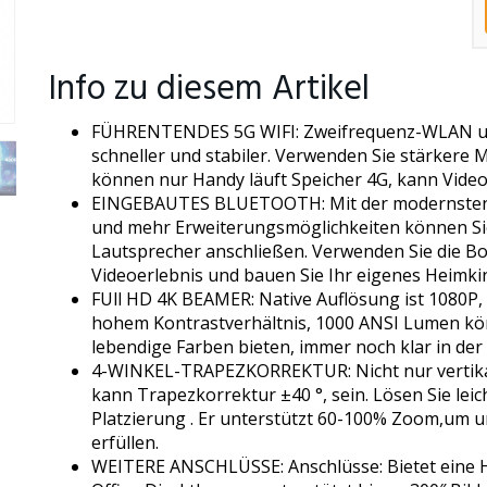
Info zu diesem Artikel
FÜHRENTENDES 5G WIFI: Zweifrequenz-WLAN unte
schneller und stabiler. Verwenden Sie stärkere M
können nur Handy läuft Speicher 4G, kann Video
EINGEBAUTES BLUETOOTH: Mit der modernsten B
und mehr Erweiterungsmöglichkeiten können Si
Lautsprecher anschließen. Verwenden Sie die B
Videoerlebnis und bauen Sie Ihr eigenes Heimki
FUll HD 4K BEAMER: Native Auflösung ist 1080P,
hohem Kontrastverhältnis, 1000 ANSI Lumen kön
lebendige Farben bieten, immer noch klar in de
4-WINKEL-TRAPEZKORREKTUR: Nicht nur vertikale
kann Trapezkorrektur ±40 °, sein. Lösen Sie lei
Platzierung . Er unterstützt 60-100% Zoom,um 
erfüllen.
WEITERE ANSCHLÜSSE: Anschlüsse: Bietet eine H