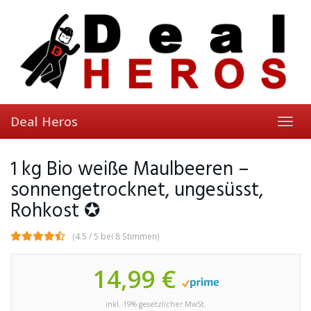
Skip
to
main
content
Deal Heros
Toggl
navig
1 kg Bio weiße Maulbeeren –
sonnengetrocknet, ungesüsst,
Rohkost ✪
(4.5 / 5 bei 8 Stimmen)
14,99 €
inkl. 19% gesetzlicher MwSt.