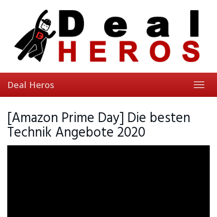
Skip
to
main
content
Deal Heros
Toggl
navig
[Amazon Prime Day] Die besten
Technik Angebote 2020