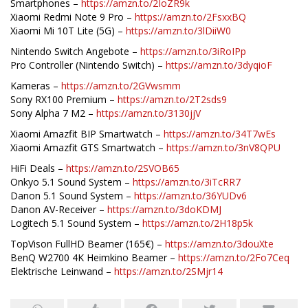
Smartphones –
https://amzn.to/2IoZR9k
Xiaomi Redmi Note 9 Pro –
https://amzn.to/2FsxxBQ
Xiaomi Mi 10T Lite (5G) –
https://amzn.to/3lDiiW0
Nintendo Switch Angebote –
https://amzn.to/3iRoIPp
Pro Controller (Nintendo Switch) –
https://amzn.to/3dyqioF
Kameras –
https://amzn.to/2GVwsmm
Sony RX100 Premium –
https://amzn.to/2T2sds9
Sony Alpha 7 M2 –
https://amzn.to/3130jjV
Xiaomi Amazfit BIP Smartwatch –
https://amzn.to/34T7wEs
Xiaomi Amazfit GTS Smartwatch –
https://amzn.to/3nV8QPU
HiFi Deals –
https://amzn.to/2SVOB65
Onkyo 5.1 Sound System –
https://amzn.to/3iTcRR7
Danon 5.1 Sound System –
https://amzn.to/36YUDv6
Danon AV-Receiver –
https://amzn.to/3doKDMJ
Logitech 5.1 Sound System –
https://amzn.to/2H18p5k
TopVison FullHD Beamer (165€) –
https://amzn.to/3douXte
BenQ W2700 4K Heimkino Beamer –
https://amzn.to/2Fo7Ceq
Elektrische Leinwand –
https://amzn.to/2SMjr14