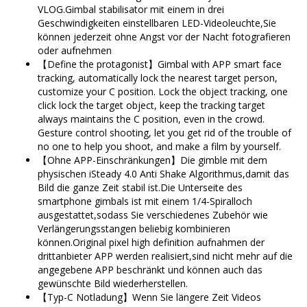
VLOG.Gimbal stabilisator mit einem in drei
Geschwindigkeiten einstellbaren LED-Videoleuchte,Sie
können jederzeit ohne Angst vor der Nacht fotografieren
oder aufnehmen
【Define the protagonist】Gimbal with APP smart face
tracking, automatically lock the nearest target person,
customize your C position. Lock the object tracking, one
click lock the target object, keep the tracking target
always maintains the C position, even in the crowd.
Gesture control shooting, let you get rid of the trouble of
no one to help you shoot, and make a film by yourself.
【Ohne APP-Einschränkungen】Die gimble mit dem
physischen iSteady 4.0 Anti Shake Algorithmus,damit das
Bild die ganze Zeit stabil ist.Die Unterseite des
smartphone gimbals ist mit einem 1/4-Spiralloch
ausgestattet,sodass Sie verschiedenes Zubehör wie
Verlängerungsstangen beliebig kombinieren
können.Original pixel high definition aufnahmen der
drittanbieter APP werden realisiert,sind nicht mehr auf die
angegebene APP beschränkt und können auch das
gewünschte Bild wiederherstellen.
【Typ-C Notladung】Wenn Sie längere Zeit Videos