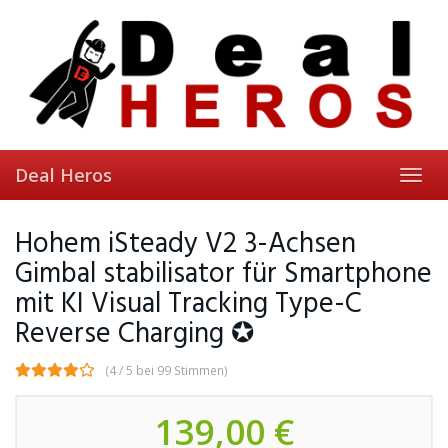
Skip
to
main
content
Deal Heros
Toggl
navig
Hohem iSteady V2 3-Achsen
Gimbal stabilisator für Smartphone
mit KI Visual Tracking Type-C
Reverse Charging ✪
(4 / 5 bei 99 Stimmen)
139,00 €