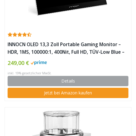
INNOCN OLED 13,3 Zoll Portable Gaming Monitor –
HDR, 1MS, 100000:1, 400Nit, Full HD, TÜV-Low Blue –
Tragbarer Bildschirm mit USB C & HDMI für Laptop,
249,00 €
PC, MacBook Pro, Surface, Xbox, PS4, PS5, 13A1F ✪
inkl. 19% gesetzlicher MwSt.
Details
Jetzt bei Amazon kaufen