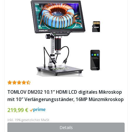
TOMLOV DM202 10.1“ HDMI LCD digitales Mikroskop
mit 10″ Verlängerungsständer, 16MP Münzmikroskop
mit Bildschirm für Erwachsene|Löten,
219,99 €
TV/Windows/Mac Kompatibel (32GB Karte) ✪
inkl. 19% gesetzlicher MwSt.
Details