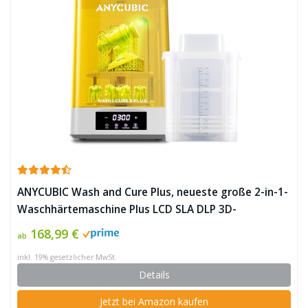
ANYCUBIC Wash and Cure Plus, neueste große 2-in-1-
Waschhärtemaschine Plus LCD SLA DLP 3D-
Druckermodelle mit L-förmigem
168,99 €
ab
Streifenhärtungslicht und geschlossenem
inkl. 19% gesetzlicher MwSt.
Wascheimer ✪
Details
Jetzt bei Amazon kaufen