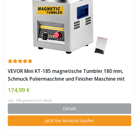
VEVOR Mini KT-185 magnetische Tumbler 180 mm,
Schmuck Poliermaschine und Finisher Maschine mit
guter Zeitfunktion, schneller
174,99 €
Verarbeitungsgeschwindigkeit für Leichtmetall,
inkl. 19% gesetzlicher MwSt.
Nichteisenmetalle, 2000 RPM ✪
Details
Jetzt bei Amazon kaufen