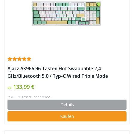
Ajazz AK966 96 Tasten Hot Swappable 2,4
GHz/Bluetooth 5.0 / Typ-C Wired Triple Mode
Mechanische Gaming-Tastatur mit 3 Schichten Poron
133,99 €
ab
Schallabsorptionsschaum, MDA PBT Keycaps für Mac
inkl. 19% gesetzlicher MwSt.
Win ✪
Details
Kaufen