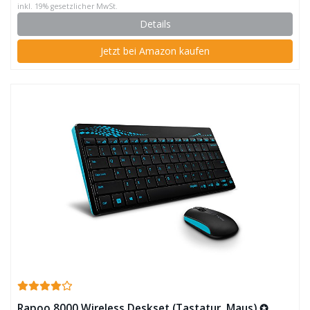
inkl. 19% gesetzlicher MwSt.
Details
Jetzt bei Amazon kaufen
Rapoo 8000 Wireless Deskset (Tastatur, Maus) ✪