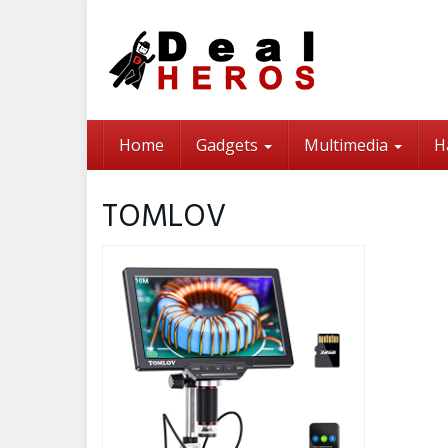
Skip
to
main
content
Home
Gadgets
Multimedia
H
TOMLOV