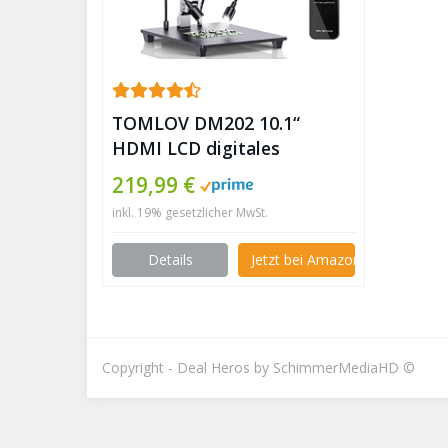
TOMLOV DM202 10.1“
HDMI LCD digitales
Mikroskop mit 10″
219,99 €
Verlängerungsständer,
inkl. 19% gesetzlicher MwSt.
16MP Münzmikroskop mit
Bildschirm für
Details
Jetzt bei Amazon kaufen
Erwachsene|Löten,
TV/Windows/Mac
Kompatibel (32GB Karte) ✪
Copyright - Deal Heros by SchimmerMediaHD ©