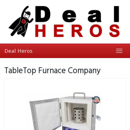
Skip
to
main
content
Deal Heros
Toggl
navig
TableTop Furnace Company