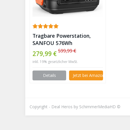
Tragbare Powerstation,
SANFOU 576Wh
Solargenerator mit
599,99 €
279,99 €
230V/600W AC-Steckdosen
inkl. 19% gesetzlicher MwSt.
(1200W Peak) Mobile
Stromgenerator Solar
Details
Jetzt bei Amazon kaufen
Generatoren für Camping,
Garten, Unterwegs, Reise,
Wohnwagen, Notfall ✪
Copyright - Deal Heros by SchimmerMediaHD ©