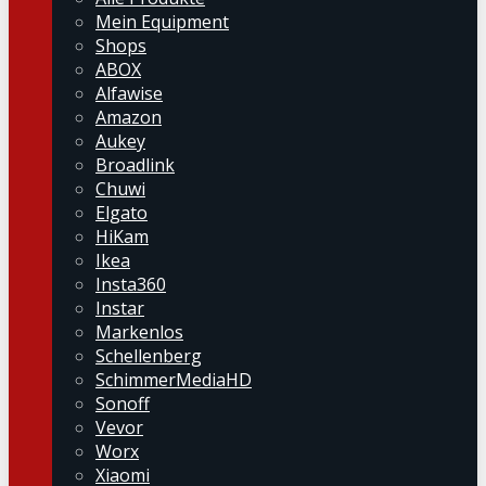
Mein Equipment
Shops
ABOX
Alfawise
Amazon
Aukey
Broadlink
Chuwi
Elgato
HiKam
Ikea
Insta360
Instar
Markenlos
Schellenberg
SchimmerMediaHD
Sonoff
Vevor
Worx
Xiaomi