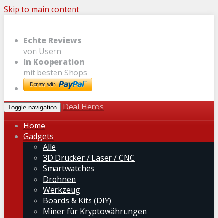
Skip to main content
Echte Reviews
von Usern
In Kooperation
mit besten Shops
Deal Heros
Toggle navigation
Home
Gadgets
Alle
3D Drucker / Laser / CNC
Smartwatches
Drohnen
Werkzeug
Boards & Kits (DIY)
Miner für Kryptowährungen