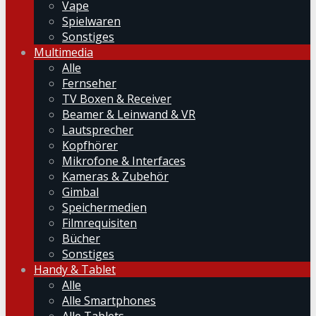
Vape
Spielwaren
Sonstiges
Multimedia
Alle
Fernseher
TV Boxen & Receiver
Beamer & Leinwand & VR
Lautsprecher
Kopfhörer
Mikrofone & Interfaces
Kameras & Zubehör
Gimbal
Speichermedien
Filmrequisiten
Bücher
Sonstiges
Handy & Tablet
Alle
Alle Smartphones