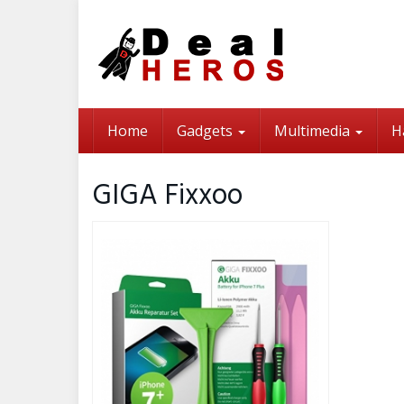
Skip
to
main
content
Home
Gadgets
Multimedia
H
GIGA Fixxoo