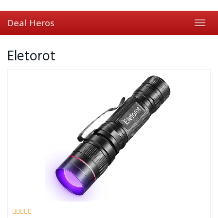
Skip
to
Deal Heros
main
Toggl
content
navig
Eletorot