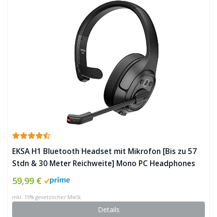
EKSA H1 Bluetooth Headset mit Mikrofon [Bis zu 57
Stdn & 30 Meter Reichweite] Mono PC Headphones
mit AI Noise Cancelling Mic, Wireless Chat Headset
59,99 €
für Auto & LKW-Fahrer/Büro/Home Office/Call Center
inkl. 19% gesetzlicher MwSt.
✪
Details