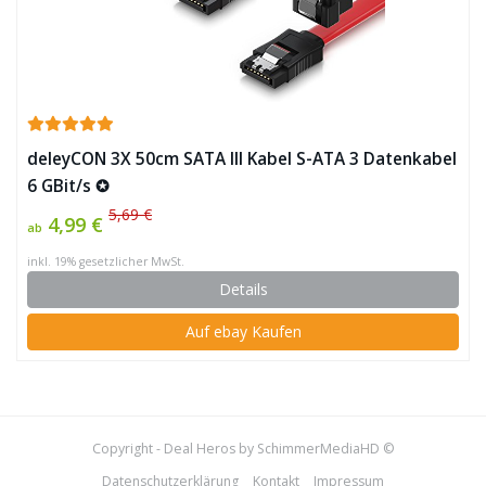
deleyCON 3X 50cm SATA III Kabel S-ATA 3 Datenkabel
6 GBit/s ✪
5,69 €
4,99 €
ab
inkl. 19% gesetzlicher MwSt.
Details
Auf ebay Kaufen
Copyright - Deal Heros by SchimmerMediaHD ©
Datenschutzerklärung
Kontakt
Impressum