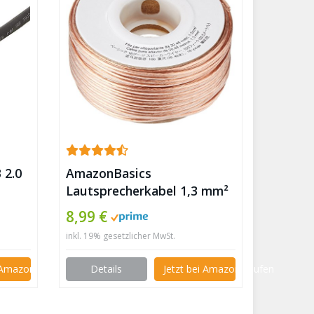
 2.0
AmazonBasics
Lautsprecherkabel 1,3 mm²
/ 16 Gauge, 30,4 m (100 Fuß)
8,99 €
✪
inkl. 19% gesetzlicher MwSt.
i Amazon kaufen
Details
Jetzt bei Amazon kaufen