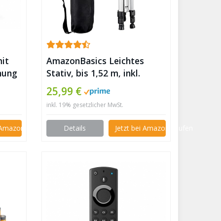
mit
AmazonBasics Leichtes
nung
Stativ, bis 1,52 m, inkl.
en) |
Tasche, mit 3-Wege-
25,99 €
020
Schwenkkopf und
inkl. 19% gesetzlicher MwSt.
Wasserwaage ✪
i Amazon kaufen
Details
Jetzt bei Amazon kaufen