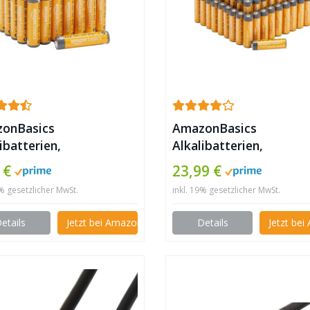
onBasics
AmazonBasics
ibatterien,
Alkalibatterien,
ungsstark, AAA, 36
leistungsstark, AA, 100
 €
23,99 €
k ✪
Stück ✪
9% gesetzlicher MwSt.
inkl. 19% gesetzlicher MwSt.
etails
Jetzt bei Amazon kaufen
Details
Jetzt be