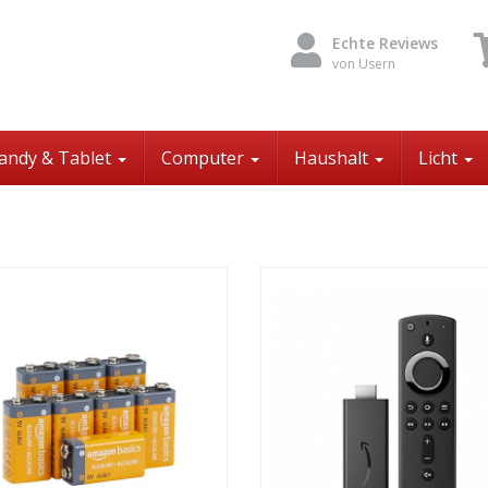
Echte Reviews
von Usern
andy & Tablet
Computer
Haushalt
Licht