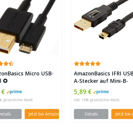
onBasics Micro USB-
AmazonBasics IFRI USB
l ✪
A-Stecker auf Mini-B-
Stecker (0,9 Meter) ✪
 €
5,89 €
9% gesetzlicher MwSt.
inkl. 19% gesetzlicher MwSt.
etails
Jetzt bei Amazon kaufen
Details
Jetzt be