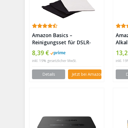
Amazon Basics –
Amaz
Reinigungsset für DSLR-
Alkal
Kameras und empfindliche
✪
8,39 €
13,2
elektronische Geräte wie
inkl. 19% gesetzlicher MwSt.
inkl. 1
Co2 Laser ✪
Details
Jetzt bei Amazon kaufen
D