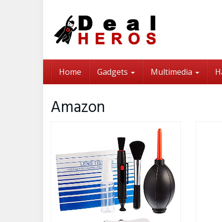
Skip
to
main
content
Home
Gadgets
Multimedia
H
Amazon