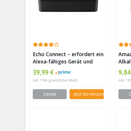
Echo Connect – erfordert ein
Amaz
Alexa-fähiges Gerät und
Alkal
einen Telefonanschluss ✪
leist
39,99 €
9,84
Stüc
inkl. 19% gesetzlicher MwSt.
inkl. 1
Details
Jetzt bei Amazon kaufen
D