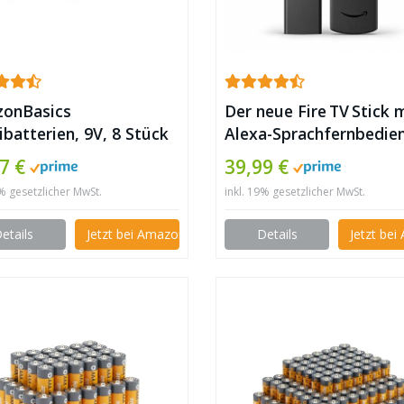
onBasics
Der neue Fire TV Stick 
ibatterien, 9V, 8 Stück
Alexa-Sprachfernbedie
(mit TV-Steuerungstast
7 €
39,99 €
HD-Streaminggerät | 2
9% gesetzlicher MwSt.
inkl. 19% gesetzlicher MwSt.
✪
etails
Jetzt bei Amazon kaufen
Details
Jetzt be