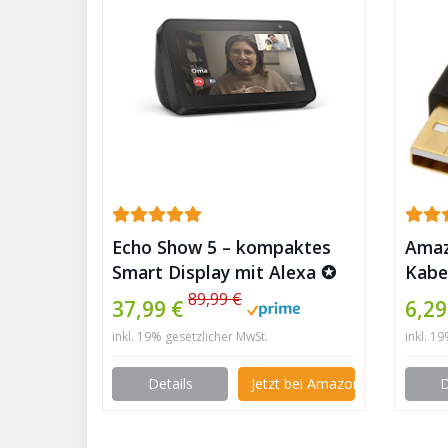
Echo Show 5 – kompaktes
Amaz
Smart Display mit Alexa ✪
Kabe
89,99 €
37,99 €
6,29
inkl. 19% gesetzlicher MwSt.
inkl. 1
Details
Jetzt bei Amazon kaufen
D